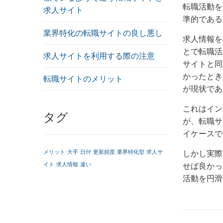
転職活動を
求人サイト
準的である
業界特化の転職サイトの良し悪し
求人情報を
とで転職活
求人サイトを利用する際の注意
サイトと同
かったとき
転職サイトのメリット
が現状であ
これはイン
タグ
が、転職サ
イケースで
しかし実際
メリット
大手
日付
更新頻度
業界特化型
求人サ
せば良かっ
イト
求人情報
違い
活動を円滑